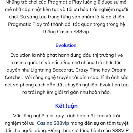
Những trò chơi của Pragmatic Play luôn giữ được sự mới
mẻ nhờ cập nhật liên tục và tối ưu hóa trải nghiệm người
chơi. Sự sáng tạo trong từng sản phẩm là lý do khiến
Pragmatic Play trở thành đối tác quan trọng trong hệ
thống Casino S88vip.
Evolution
Evolution là nhà phát hành đứng đầu thị trường live
casino quốc tế và nổi tiếng nhờ những trò chơi độc
quyền như Lightning Baccarat, Crazy Time hay Dream
Catcher. Với công nghệ truyền tải đỉnh cao, hình ảnh sắc
nét và phong cách dẫn dắt chuyên nghiệp, Evolution tạo
ra trải nghiệm giải trí gần như hoàn hảo.
Kết luận
Với công nghệ mới, quy trình bảo mật cao và trải
nghiệm tối ưu,
Casino S88vip
mang đến sự an tâm tuyệt
đối cho người dùng. Đồng thời, sự đồng hành của S88VIP