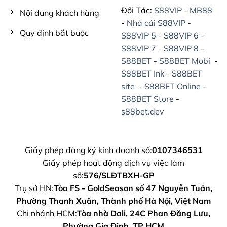
Đối Tác:
S88VIP
-
MB88
Nội dung khách hàng
-
Nhà cái S88VIP
-
Quy định bắt buộc
S88VIP 5
-
S88VIP 6
-
S88VIP 7
-
S88VIP 8
-
S88BET
-
S88BET Mobi
-
S88BET Ink
-
S88BET
site
-
S88BET Online
-
S88BET Store
-
s88bet.dev
Giấy phép đăng ký kinh doanh số:
0107346531
Giấy phép hoạt động dịch vụ việc làm
số:
576/SLĐTBXH-GP
Trụ sở HN:
Tòa FS - GoldSeason số 47 Nguyễn Tuân,
Phường Thanh Xuân, Thành phố Hà Nội, Việt Nam
Chi nhánh HCM:
Tòa nhà Dali, 24C Phan Đăng Lưu,
Phường Gia Định, TP HCM