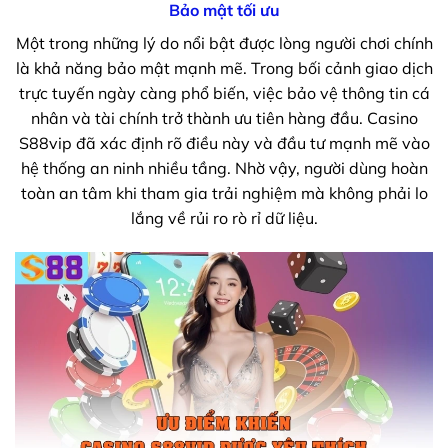
Bảo mật tối ưu
Một trong những lý do nổi bật được lòng người chơi chính
là khả năng bảo mật mạnh mẽ. Trong bối cảnh giao dịch
trực tuyến ngày càng phổ biến, việc bảo vệ thông tin cá
nhân và tài chính trở thành ưu tiên hàng đầu. Casino
S88vip đã xác định rõ điều này và đầu tư mạnh mẽ vào
hệ thống an ninh nhiều tầng. Nhờ vậy, người dùng hoàn
toàn an tâm khi tham gia trải nghiệm mà không phải lo
lắng về rủi ro rò rỉ dữ liệu.