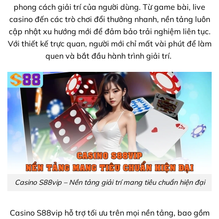
phong cách giải trí của người dùng. Từ game bài, live
casino đến các trò chơi đổi thưởng nhanh, nền tảng luôn
cập nhật xu hướng mới để đảm bảo trải nghiệm liên tục.
Với thiết kế trực quan, người mới chỉ mất vài phút để làm
quen và bắt đầu hành trình giải trí.
Casino S88vip – Nền tảng giải trí mang tiêu chuẩn hiện đại
Casino S88vip hỗ trợ tối ưu trên mọi nền tảng, bao gồm