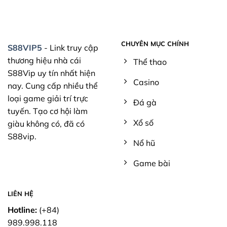
CHUYÊN MỤC CHÍNH
S88VIP5
- Link truy cập
thương hiệu nhà cái
Thể thao
S88Vip uy tín nhất hiện
Casino
nay. Cung cấp nhiều thể
loại game giải trí trực
Đá gà
tuyến. Tạo cơ hội làm
Xổ số
giàu không có, đã có
S88vip.
Nổ hũ
Game bài
LIÊN HỆ
Hotline:
(+84)
989.998.118