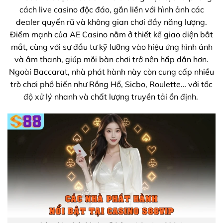
cách live casino độc đáo, gắn liền với hình ảnh các
dealer quyến rũ và không gian chơi đầy năng lượng.
Điểm mạnh của AE Casino nằm ở thiết kế giao diện bắt
mắt, cùng với sự đầu tư kỹ lưỡng vào hiệu ứng hình ảnh
và âm thanh, giúp mỗi bàn chơi trở nên hấp dẫn hơn.
Ngoài Baccarat, nhà phát hành này còn cung cấp nhiều
trò chơi phổ biến như Rồng Hổ, Sicbo, Roulette… với tốc
độ xử lý nhanh và chất lượng truyền tải ổn định.