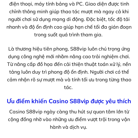
điện thoại, máy tính bảng và PC. Giao diện được tinh
chỉnh thông minh giúp thao tác mượt mà ngay cả khi
người chơi sử dụng mạng di động. Đặc biệt, tốc độ tải
nhanh và độ ổn định cao giúp hạn chế tối đa gián đoạn
trong suốt quá trình tham gia.
Là thương hiệu tiên phong, S88vip luôn chú trọng ứng
dụng công nghệ mới nhằm nâng cao trải nghiệm chơi.
Từ nâng cấp đồ họa đến cải thiện thuật toán xử lý, nền
tảng luôn duy trì phong độ ổn định. Người chơi có thể
cảm nhận rõ sự mượt mà và tính tối ưu trong từng thao
tác.
Ưu điểm khiến Casino S88vip được yêu thích
Casino S88vip ngày càng thu hút sự quan tâm lớn từ
cộng đồng nhờ vào những ưu điểm vượt trội trong vận
hành và dịch vụ.