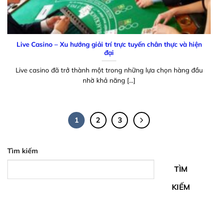
Live Casino – Xu hướng giải trí trực tuyến chân thực và hiện
đại
Live casino đã trở thành một trong những lựa chọn hàng đầu
nhờ khả năng [...]
1
2
3
Tìm kiếm
TÌM
KIẾM