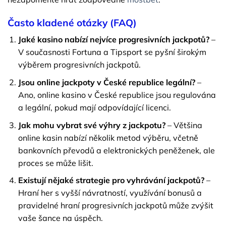
Často kladené otázky (FAQ)
Jaké kasino nabízí nejvíce progresivních jackpotů?
–
V současnosti Fortuna a Tipsport se pyšní širokým
výběrem progresivních jackpotů.
Jsou online jackpoty v České republice legální?
–
Ano, online kasino v České republice jsou regulována
a legální, pokud mají odpovídající licenci.
Jak mohu vybrat své výhry z jackpotu?
– Většina
online kasin nabízí několik metod výběru, včetně
bankovních převodů a elektronických peněženek, ale
proces se může lišit.
Existují nějaké strategie pro vyhrávání jackpotů?
–
Hraní her s vyšší návratností, využívání bonusů a
pravidelné hraní progresivních jackpotů může zvýšit
vaše šance na úspěch.