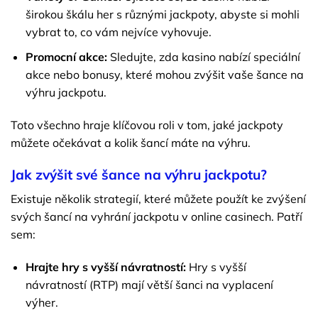
širokou škálu her s různými jackpoty, abyste si mohli
vybrat to, co vám nejvíce vyhovuje.
Promocní akce:
Sledujte, zda kasino nabízí speciální
akce nebo bonusy, které mohou zvýšit vaše šance na
výhru jackpotu.
Toto všechno hraje klíčovou roli v tom, jaké jackpoty
můžete očekávat a kolik šancí máte na výhru.
Jak zvýšit své šance na výhru jackpotu?
Existuje několik strategií, které můžete použít ke zvýšení
svých šancí na vyhrání jackpotu v online casinech. Patří
sem:
Hrajte hry s vyšší návratností:
Hry s vyšší
návratností (RTP) mají větší šanci na vyplacení
výher.