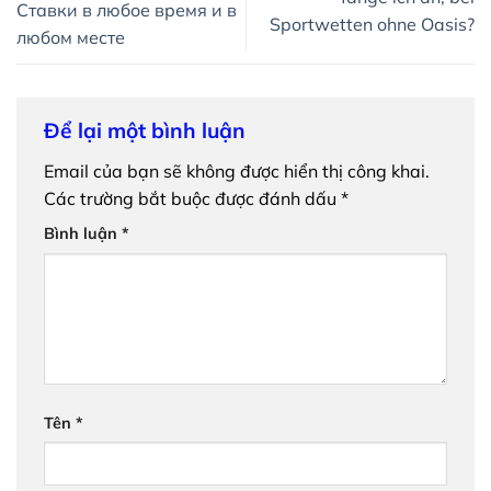
Ставки в любое время и в
Sportwetten ohne Oasis?
любом месте
Để lại một bình luận
Email của bạn sẽ không được hiển thị công khai.
Các trường bắt buộc được đánh dấu
*
Bình luận
*
Tên
*