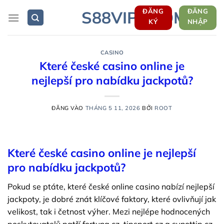
Bỏ
ĐĂNG
ĐĂNG
S88VIP5.COM
qua
KÝ
NHẬP
nội
dung
CASINO
Které české casino online je
nejlepší pro nabídku jackpotů?
ĐĂNG VÀO
THÁNG 5 11, 2026
BỞI
ROOT
Které české casino online je nejlepší
pro nabídku jackpotů?
Pokud se ptáte, které české online casino nabízí nejlepší
jackpoty, je dobré znát klíčové faktory, které ovlivňují jak
velikost, tak i četnost výher. Mezi nejlépe hodnocených
poskytovatelů patří fortuna.cz, tipsport.cz a synottip.cz,