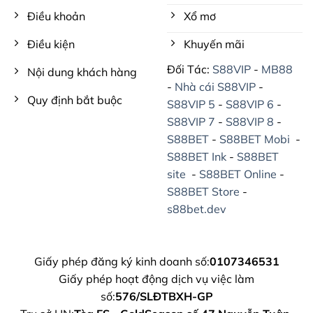
Điều khoản
Xổ mơ
Điều kiện
Khuyến mãi
Đối Tác:
S88VIP
-
MB88
Nội dung khách hàng
-
Nhà cái S88VIP
-
Quy định bắt buộc
S88VIP 5
-
S88VIP 6
-
S88VIP 7
-
S88VIP 8
-
S88BET
-
S88BET Mobi
-
S88BET Ink
-
S88BET
site
-
S88BET Online
-
S88BET Store
-
s88bet.dev
Giấy phép đăng ký kinh doanh số:
0107346531
Giấy phép hoạt động dịch vụ việc làm
số:
576/SLĐTBXH-GP