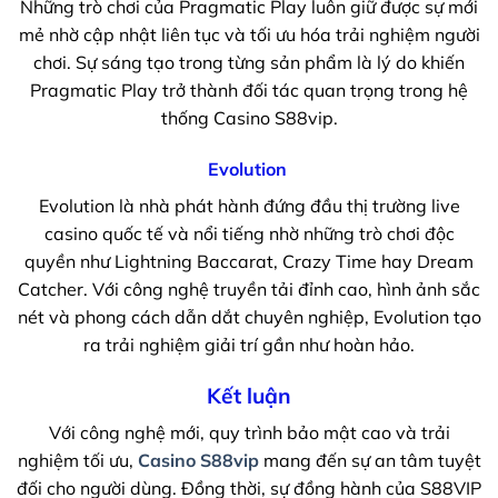
Những trò chơi của Pragmatic Play luôn giữ được sự mới
mẻ nhờ cập nhật liên tục và tối ưu hóa trải nghiệm người
chơi. Sự sáng tạo trong từng sản phẩm là lý do khiến
Pragmatic Play trở thành đối tác quan trọng trong hệ
thống Casino S88vip.
Evolution
Evolution là nhà phát hành đứng đầu thị trường live
casino quốc tế và nổi tiếng nhờ những trò chơi độc
quyền như Lightning Baccarat, Crazy Time hay Dream
Catcher. Với công nghệ truyền tải đỉnh cao, hình ảnh sắc
nét và phong cách dẫn dắt chuyên nghiệp, Evolution tạo
ra trải nghiệm giải trí gần như hoàn hảo.
Kết luận
Với công nghệ mới, quy trình bảo mật cao và trải
nghiệm tối ưu,
Casino S88vip
mang đến sự an tâm tuyệt
đối cho người dùng. Đồng thời, sự đồng hành của S88VIP