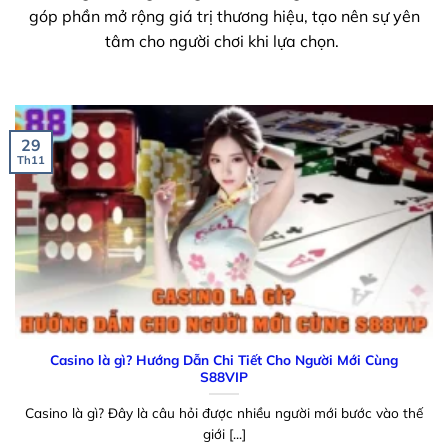
góp phần mở rộng giá trị thương hiệu, tạo nên sự yên
tâm cho người chơi khi lựa chọn.
29
Th11
Casino là gì? Hướng Dẫn Chi Tiết Cho Người Mới Cùng
S88VIP
Casino là gì? Đây là câu hỏi được nhiều người mới bước vào thế
giới [...]