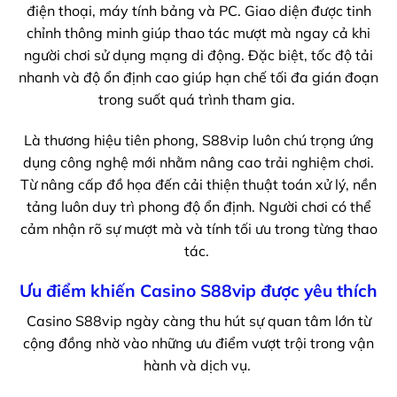
điện thoại, máy tính bảng và PC. Giao diện được tinh
chỉnh thông minh giúp thao tác mượt mà ngay cả khi
người chơi sử dụng mạng di động. Đặc biệt, tốc độ tải
nhanh và độ ổn định cao giúp hạn chế tối đa gián đoạn
trong suốt quá trình tham gia.
Là thương hiệu tiên phong, S88vip luôn chú trọng ứng
dụng công nghệ mới nhằm nâng cao trải nghiệm chơi.
Từ nâng cấp đồ họa đến cải thiện thuật toán xử lý, nền
tảng luôn duy trì phong độ ổn định. Người chơi có thể
cảm nhận rõ sự mượt mà và tính tối ưu trong từng thao
tác.
Ưu điểm khiến Casino S88vip được yêu thích
Casino S88vip ngày càng thu hút sự quan tâm lớn từ
cộng đồng nhờ vào những ưu điểm vượt trội trong vận
hành và dịch vụ.