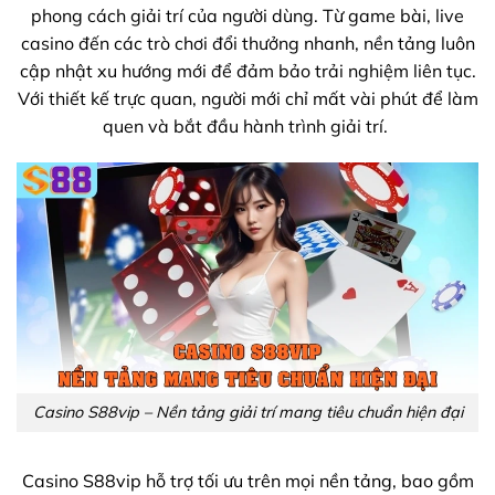
phong cách giải trí của người dùng. Từ game bài, live
casino đến các trò chơi đổi thưởng nhanh, nền tảng luôn
cập nhật xu hướng mới để đảm bảo trải nghiệm liên tục.
Với thiết kế trực quan, người mới chỉ mất vài phút để làm
quen và bắt đầu hành trình giải trí.
Casino S88vip – Nền tảng giải trí mang tiêu chuẩn hiện đại
Casino S88vip hỗ trợ tối ưu trên mọi nền tảng, bao gồm