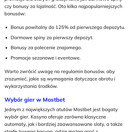
czy bonusy za lojalność. Oto kilka najpopularniejszych
bonusów:
Bonus powitalny do 125% od pierwszego depozytu.
Darmowe spiny za pierwszy depozyt.
Bonusy za polecenie znajomego.
Promocje sezonowe i eventowe.
Warto zwrócić uwagę na regulamin bonusów, aby
zrozumieć, jakie są wymagania dotyczące obrotu i
wykorzystania środków.
Wybór gier w Mostbet
Jednym z największych atutów Mostbet jest bogaty
wybór gier. Kasyno oferuje zarówno klasyczne
automaty, jak i bardziej zaawansowane sloty, a także
strefę żywego kasyna, gdzie można grać z