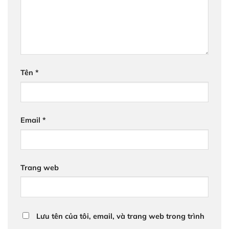
Tên
*
Email
*
Trang web
Lưu tên của tôi, email, và trang web trong trình