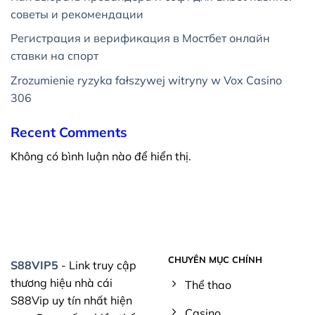
советы и рекомендации
Регистрация и верификация в Мостбет онлайн
ставки на спорт
Zrozumienie ryzyka fałszywej witryny w Vox Casino
306
Recent Comments
Không có bình luận nào để hiển thị.
CHUYÊN MỤC CHÍNH
S88VIP5
- Link truy cập
thương hiệu nhà cái
Thể thao
S88Vip uy tín nhất hiện
Casino