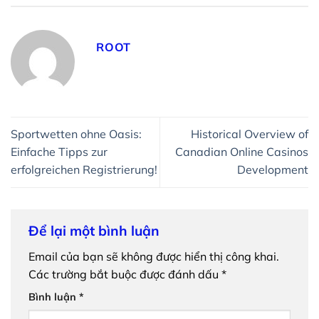
ROOT
Sportwetten ohne Oasis:
Historical Overview of
Einfache Tipps zur
Canadian Online Casinos
erfolgreichen Registrierung!
Development
Để lại một bình luận
Email của bạn sẽ không được hiển thị công khai.
Các trường bắt buộc được đánh dấu
*
Bình luận
*