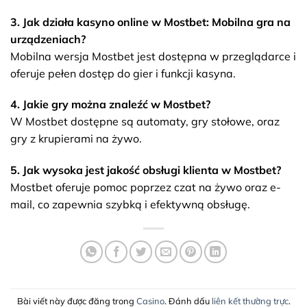
3. Jak działa kasyno online w Mostbet: Mobilna gra na
urządzeniach?
Mobilna wersja Mostbet jest dostępna w przeglądarce i
oferuje pełen dostęp do gier i funkcji kasyna.
4. Jakie gry można znaleźć w Mostbet?
W Mostbet dostępne są automaty, gry stołowe, oraz
gry z krupierami na żywo.
5. Jak wysoka jest jakość obsługi klienta w Mostbet?
Mostbet oferuje pomoc poprzez czat na żywo oraz e-
mail, co zapewnia szybką i efektywną obsługę.
Bài viết này được đăng trong
Casino
. Đánh dấu
liên kết thường trực
.