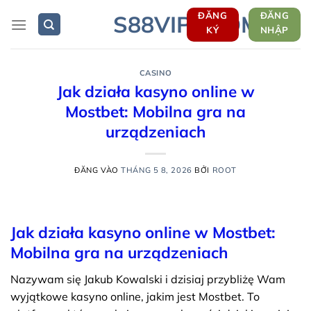
Bỏ
ĐĂNG
ĐĂNG
S88VIP5.COM
qua
KÝ
NHẬP
nội
dung
CASINO
Jak działa kasyno online w
Mostbet: Mobilna gra na
urządzeniach
ĐĂNG VÀO
THÁNG 5 8, 2026
BỞI
ROOT
Jak działa kasyno online w Mostbet:
Mobilna gra na urządzeniach
Nazywam się Jakub Kowalski i dzisiaj przybliżę Wam
wyjątkowe kasyno online, jakim jest Mostbet. To