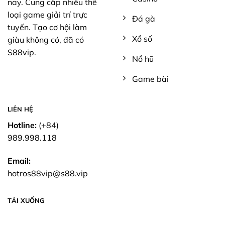
nay. Cung cấp nhiều thể
loại game giải trí trực
Đá gà
tuyến. Tạo cơ hội làm
Xổ số
giàu không có, đã có
S88vip.
Nổ hũ
Game bài
LIÊN HỆ
Hotline:
(+84)
989.998.118
Email:
hotros88vip@s88.vip
TẢI XUỐNG