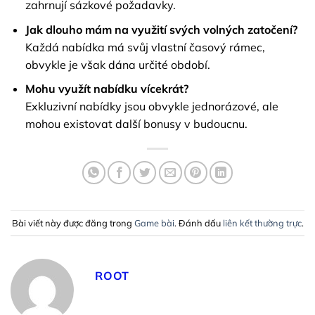
zahrnují sázkové požadavky.
Jak dlouho mám na využití svých volných zatočení?
Každá nabídka má svůj vlastní časový rámec,
obvykle je však dána určité období.
Mohu využít nabídku vícekrát?
Exkluzivní nabídky jsou obvykle jednorázové, ale
mohou existovat další bonusy v budoucnu.
Bài viết này được đăng trong
Game bài
. Đánh dấu
liên kết thường trực
.
ROOT