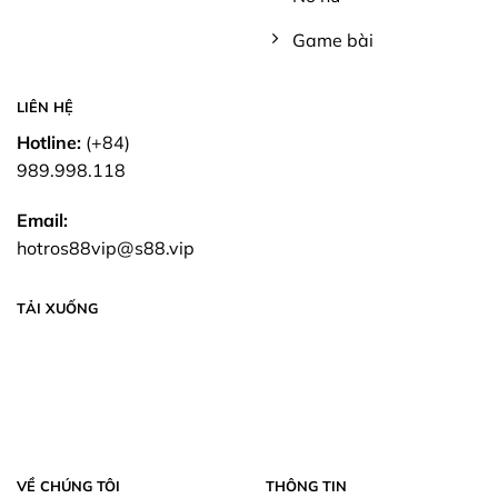
Game bài
LIÊN HỆ
Hotline:
(+84)
989.998.118
Email:
hotros88vip@s88.vip
TẢI XUỐNG
VỀ CHÚNG TÔI
THÔNG TIN