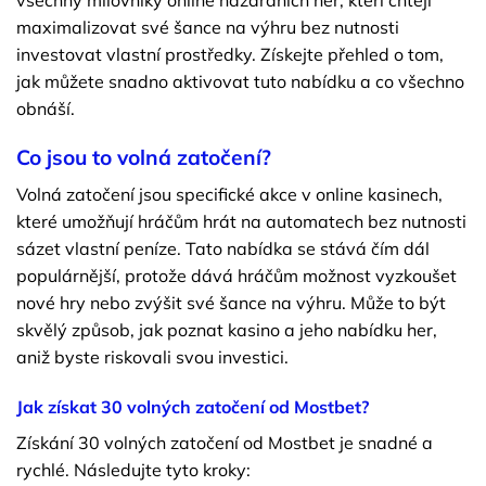
maximalizovat své šance na výhru bez nutnosti
investovat vlastní prostředky. Získejte přehled o tom,
jak můžete snadno aktivovat tuto nabídku a co všechno
obnáší.
Co jsou to volná zatočení?
Volná zatočení jsou specifické akce v online kasinech,
které umožňují hráčům hrát na automatech bez nutnosti
sázet vlastní peníze. Tato nabídka se stává čím dál
populárnější, protože dává hráčům možnost vyzkoušet
nové hry nebo zvýšit své šance na výhru. Může to být
skvělý způsob, jak poznat kasino a jeho nabídku her,
aniž byste riskovali svou investici.
Jak získat 30 volných zatočení od Mostbet?
Získání 30 volných zatočení od Mostbet je snadné a
rychlé. Následujte tyto kroky: