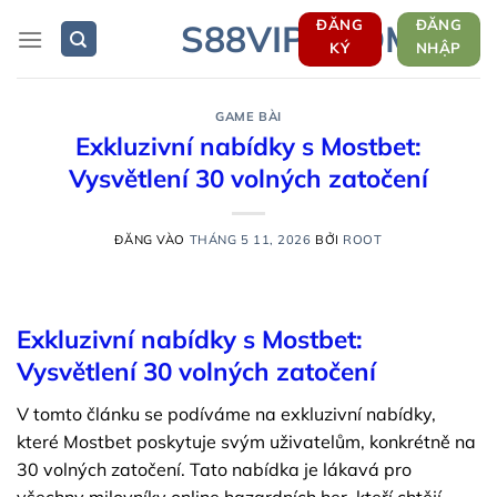
Bỏ
ĐĂNG
ĐĂNG
S88VIP5.COM
qua
KÝ
NHẬP
nội
dung
GAME BÀI
Exkluzivní nabídky s Mostbet:
Vysvětlení 30 volných zatočení
ĐĂNG VÀO
THÁNG 5 11, 2026
BỞI
ROOT
Exkluzivní nabídky s Mostbet:
Vysvětlení 30 volných zatočení
V tomto článku se podíváme na exkluzivní nabídky,
které Mostbet poskytuje svým uživatelům, konkrétně na
30 volných zatočení. Tato nabídka je lákavá pro
všechny milovníky online hazardních her, kteří chtějí