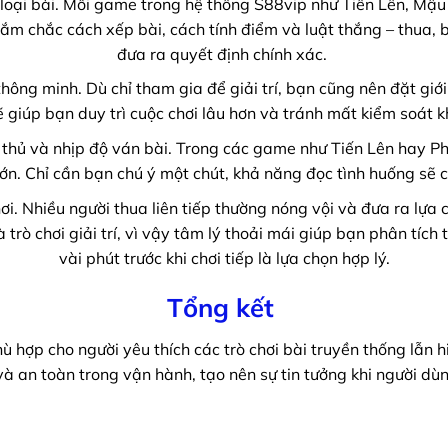
ng loại bài. Mỗi game trong hệ thống S88vip như Tiến Lên, Mậu
 nắm chắc cách xếp bài, cách tính điểm và luật thắng – thua,
đưa ra quyết định chính xác.
hông minh. Dù chỉ tham gia để giải trí, bạn cũng nên đặt giớ
 giúp bạn duy trì cuộc chơi lâu hơn và tránh mất kiểm soát k
i thủ và nhịp độ ván bài. Trong các game như Tiến Lên hay P
ế lớn. Chỉ cần bạn chú ý một chút, khả năng đọc tình huống sẽ 
hơi. Nhiều người thua liên tiếp thường nóng vội và đưa ra lựa
trò chơi giải trí, vì vậy tâm lý thoải mái giúp bạn phân tích 
vài phút trước khi chơi tiếp là lựa chọn hợp lý.
Tổng kết
ù hợp cho người yêu thích các trò chơi bài truyền thống lẫn h
và an toàn trong vận hành, tạo nên sự tin tưởng khi người dù