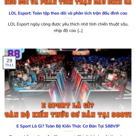
LOL Esport: Toàn tập theo dõi và phân tích trận đấu đỉnh cao
LOL Esport ngày càng được yêu thích nhờ tính chiến thuật sâu,
nhịp độ cao [...]
29
Th11
E Sport Là Gì? Toàn Bộ Kiến Thức Cơ Bản Tại S88VIP