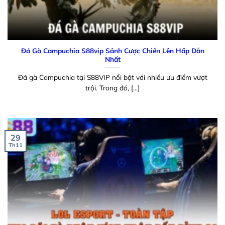
Đá Gà Campuchia S88vip Sảnh Cược Chiến Lên Hấp Dẫn
Nhất
Đá gà Campuchia tại S88VIP nổi bật với nhiều ưu điểm vượt
trội. Trong đó, [...]
29
Th11