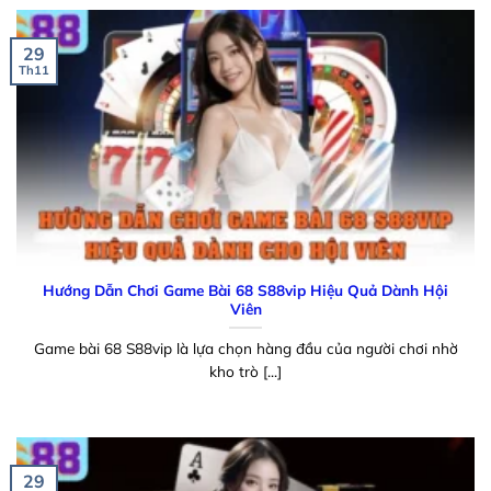
29
Th11
Hướng Dẫn Chơi Game Bài 68 S88vip Hiệu Quả Dành Hội
Viên
Game bài 68 S88vip là lựa chọn hàng đầu của người chơi nhờ
kho trò [...]
29