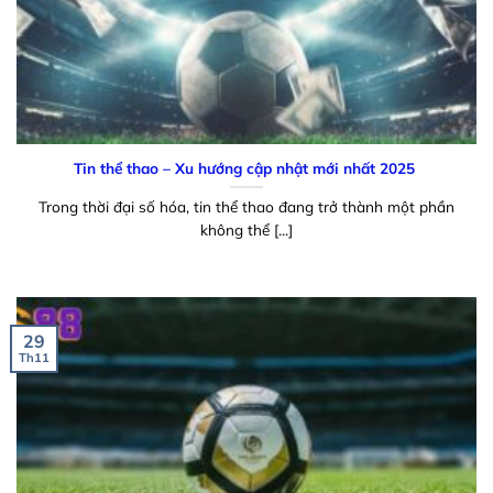
Tin thể thao – Xu hướng cập nhật mới nhất 2025
Trong thời đại số hóa, tin thể thao đang trở thành một phần
không thể [...]
29
Th11