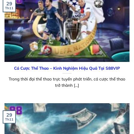
29
Th11
Cá Cược Thể Thao – Kinh Nghiệm Hiệu Quả Tại S88VIP
Trong thời đại thể thao trực tuyến phát triển, cá cược thể thao
trở thành [...]
29
Th11