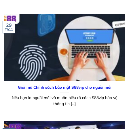
29
Th11
Giải mã Chính sách bảo mật S88vip cho người mới
Nếu bạn là người mới và muốn hiểu rõ cách S88vip bảo vệ
thông tin [...]