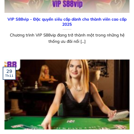
VIP S88vip – Đặc quyền siêu cấp dành cho thành viên cao cấp
2025
Chương trình VIP S88vip đang trở thành một trong những hệ
thống ưu đãi nổi [...]
29
Th11