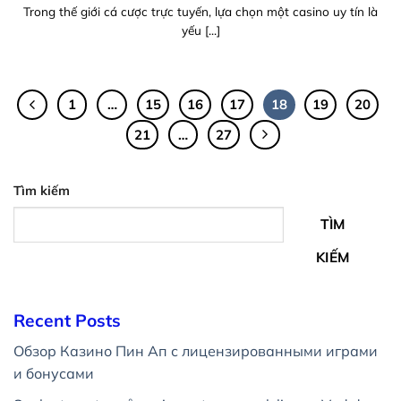
Trong thế giới cá cược trực tuyến, lựa chọn một casino uy tín là
yếu [...]
1
…
15
16
17
18
19
20
21
…
27
Tìm kiếm
TÌM
KIẾM
Recent Posts
Обзор Казино Пин Ап с лицензированными играми
и бонусами